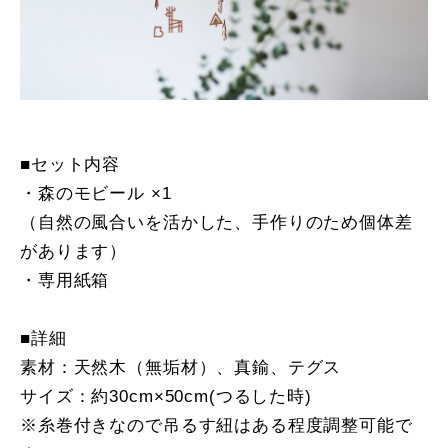
■セット内容
・森のモビール ×1
（自然の風合いを活かした、手作りのため個体差
があります）
・専用紙箱
■詳細
素材：天然木（無垢材）、真鍮、テグス
サイズ：約30cm×50cm(つるした時)
※糸巻付きなので吊るす紐はある程度調整可能で