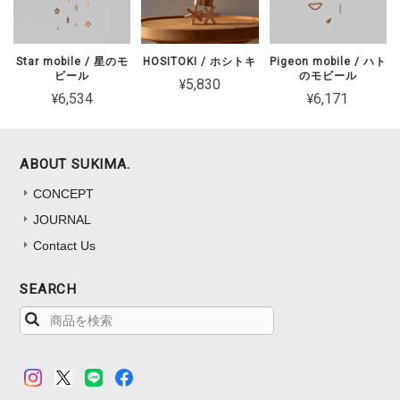
Star mobile / 星のモ
HOSITOKI / ホシトキ
Pigeon mobile / ハト
ビール
のモビール
¥5,830
¥6,534
¥6,171
ABOUT SUKIMA.
CONCEPT
JOURNAL
Contact Us
SEARCH