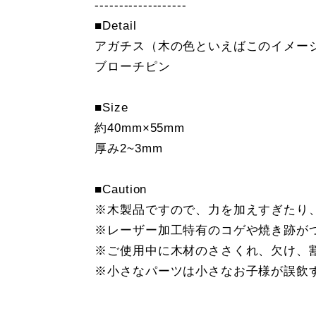
-------------------
■Detail
アガチス（木の色といえばこのイメー
ブローチピン
■Size
約40mm×55mm
厚み2~3mm
■Caution
※木製品ですので、力を加えすぎたり
※レーザー加工特有のコゲや焼き跡が
※ご使用中に木材のささくれ、欠け、
※小さなパーツは小さなお子様が誤飲