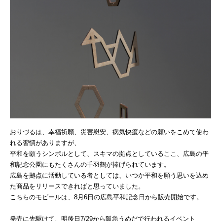
おりづるは、幸福祈願、災害慰安、病気快癒などの願いをこめて使わ
れる習慣がありますが、
平和を願うシンボルとして、スキマの拠点としているここ、広島の平
和記念公園にもたくさんの千羽鶴が捧げられています。
広島を拠点に活動している者としては、いつか平和を願う思いを込め
た商品をリリースできればと思っていました。
こちらのモビールは、8月6日の広島平和記念日から販売開始です。
発売に先駆けて、明後日7/29から阪急うめだで行われるイベント