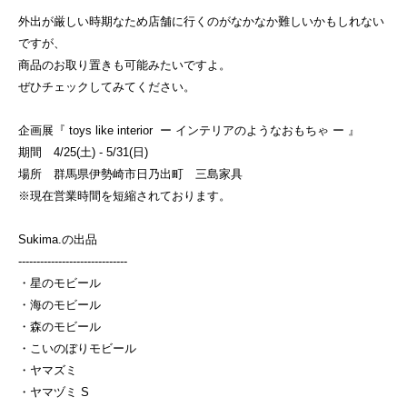
外出が厳しい時期なため店舗に行くのがなかなか難しいかもしれない
ですが、
商品のお取り置きも可能みたいですよ。
ぜひチェックしてみてください。
企画展『 toys like interior ー インテリアのようなおもちゃ ー 』
期間 4/25(土) - 5/31(日)
場所 群馬県伊勢崎市日乃出町 三島家具
※現在営業時間を短縮されております。
Sukima.の出品
------------------------------
・星のモビール
・海のモビール
・森のモビール
・こいのぼりモビール
・ヤマズミ
・ヤマヅミ S